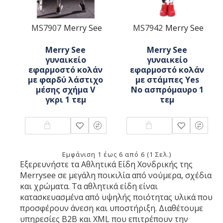
MS7907
Merry See
MS7942
Merry See
Merry See
Merry See
γυναικείο
γυναικείο
εφαρμοστό κολάν
εφαρμοστό κολάν
με φαρδύ λάστιχο
με στάμπες Yes
μέσης σχήμα V
No ασπρόμαυρο 1
γκρι 1 τεμ
τεμ
Εμφάνιση 1 έως 6 από 6 (1 Σελ.)
Εξερευνήστε τα Αθλητικά Είδη Χονδρικής της
Merrysee σε μεγάλη ποικιλία από νούμερα, σχέδια
και χρώματα. Τα αθλητικά είδη είναι
κατασκευασμένα από υψηλής ποιότητας υλικά που
προσφέρουν άνεση και υποστήριξη. Διαθέτουμε
υπηρεσίες B2B και XML που επιτρέπουν την