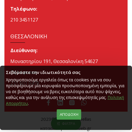
Τηλέφωνο:
210 3451127
ΘΕΣΣΑΛΟΝΙΚΗ
Διεύθυνση:
Μοναστηρίου 191, Θεσσαλονίκη 54627
Τηλέφωνο:
Σεβόμαστε την ιδιωτικότητά σας
Χρησιμοποιούμε εργαλεία όπως τα cookies για να σου
231 601 0478
προσφέρουμε μία κορυφαία προσωποποιημένη εμπειρία, για
να σε βοηθήσουμε να βρεις ευκολότερα αυτό που ψάχνεις,
καθώς και για την ανάλυση της επισκεψιμότητάς μας.
Πολιτική
Απορρήτου
.
ΑΠΟΔΟΧΉ
2023©
Merry See Hellas
ΦΙΛΤΡΑ
κατασκευή B2B reweb.gr