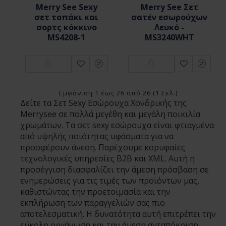
Merry See Sexy
Merry See Σετ
σετ τοπάκι και
σατέν εσωρούχων
σορτς κόκκινο
Λευκό -
MS4208-1
MS3240WHT
Εμφάνιση 1 έως 26 από 26 (1 Σελ.)
Δείτε τα Σετ Sexy Εσώρουχα Χονδρικής της
Merrysee σε πολλά μεγέθη και μεγάλη ποικιλία
χρωμάτων. Τα σετ sexy εσώρουχα είναι φτιαγμένα
από υψηλής ποιότητας υφάσματα για να
προσφέρουν άνεση. Παρέχουμε κορυφαίες
τεχνολογικές υπηρεσίες B2B και XML. Αυτή η
προσέγγιση διασφαλίζει την άμεση πρόσβαση σε
ενημερώσεις για τις τιμές των προϊόντων μας,
καθιστώντας την προετοιμασία και την
εκπλήρωση των παραγγελιών σας πιο
αποτελεσματική. Η δυνατότητα αυτή επιτρέπει την
εύκολη οργάνωση και την άμεση ανταπόκριση