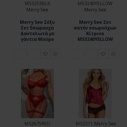
MS3253BLK
MS3240YELLOW
Merry See
Merry See
Merry See Σέξυ
Merry See Σετ
Σετ Εσώρουχα
σατέν εσωρούχων
Δαντελωτά με
Κίτρινο
γάντια Μαύρο
MS3240YELLOW
MS2675RED
MS2311
Merry See