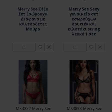
Merry See Σέξυ
Merry See Sexy
Σετ Εσώρουχα
γυναικείο σετ
Διάφανα με
εσωρούχων
καλτσοδέτες
σουτιέν και
Μαύρο
κιλοτάκι string
λευκό 1 σετ
MS3232
Merry See
MS3893
Merry See