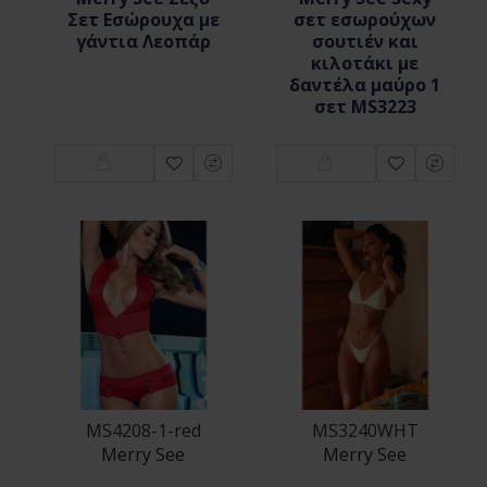
Σετ Εσώρουχα με
σετ εσωρούχων
γάντια Λεοπάρ
σουτιέν και
κιλοτάκι με
δαντέλα μαύρο 1
σετ MS3223
MS4208-1-red
MS3240WHT
Merry See
Merry See