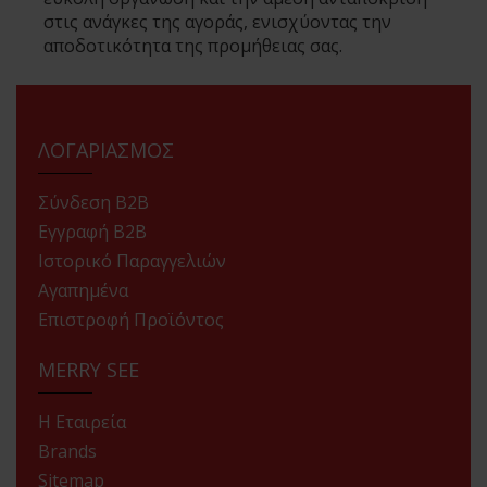
στις ανάγκες της αγοράς, ενισχύοντας την
αποδοτικότητα της προμήθειας σας.
ΛΟΓΑΡΙΑΣΜΟΣ
Σύνδεση B2B
Εγγραφή B2B
Ιστορικό Παραγγελιών
Αγαπημένα
Επιστροφή Προϊόντος
MERRY SEE
Η Εταιρεία
Brands
Sitemap