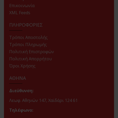
Επικοινωνία
XML Feeds
ΠΛΗΡΟΦΟΡΙΕΣ
Τρόποι Αποστολής
Τρόποι Πληρωμής
Πολιτική Επιστροφών
Πολιτική Απορρήτου
Όροι Χρήσης
ΑΘΗΝΑ
Διεύθυνση:
Λεωφ. Αθηνών 147, Χαϊδάρι 124 61
Τηλέφωνο: