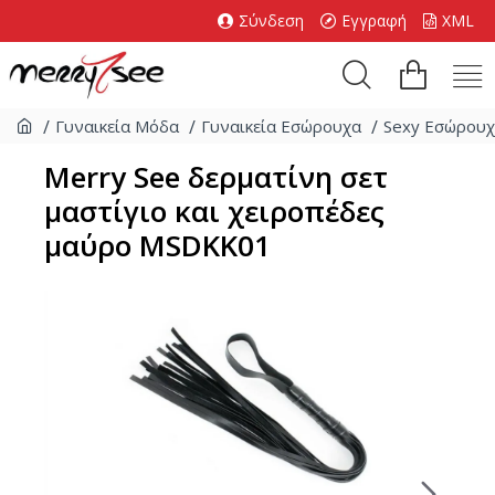
Σύνδεση
Εγγραφή
XML
Γυναικεία Μόδα
Γυναικεία Εσώρουχα
Sexy Εσώρου
Merry See δερματίνη σετ
μαστίγιο και χειροπέδες
μαύρο MSDKK01