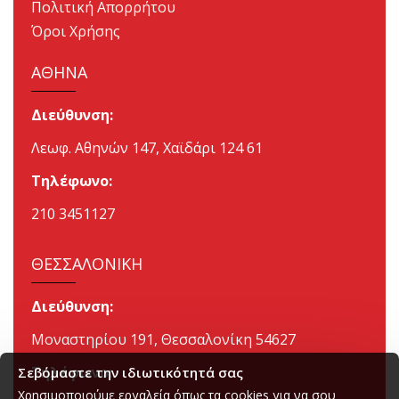
Πολιτική Απορρήτου
Όροι Χρήσης
ΑΘΗΝΑ
Διεύθυνση:
Λεωφ. Αθηνών 147, Χαϊδάρι 124 61
Τηλέφωνο:
210 3451127
ΘΕΣΣΑΛΟΝΙΚΗ
Διεύθυνση:
Μοναστηρίου 191, Θεσσαλονίκη 54627
Τηλέφωνο:
Σεβόμαστε την ιδιωτικότητά σας
Χρησιμοποιούμε εργαλεία όπως τα cookies για να σου