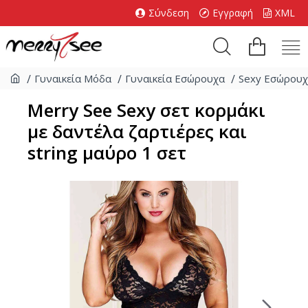
Σύνδεση
Εγγραφή
XML
Γυναικεία Μόδα
Γυναικεία Εσώρουχα
Sexy Εσώρου
Merry See Sexy σετ κορμάκι
με δαντέλα ζαρτιέρες και
string μαύρο 1 σετ